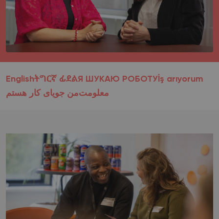
English
ትግርኛ ፊደል
Я ШУКАЮ РОБОТУ
İş arıyorum
معلومت
من جویای کار هستم