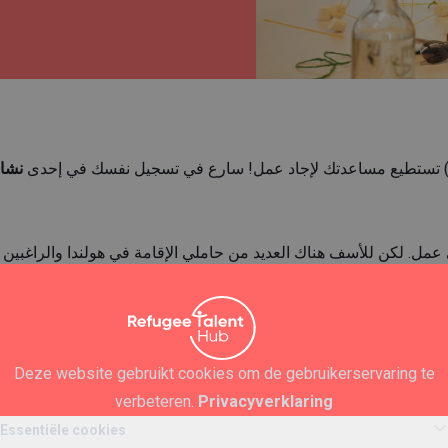
هب) تستطيع مساعدتك لإجاد عمل! سارع في تسجيل نفسك في إحدى
نشاط
 عمل. لكن للأسف هناك العديد من حاملي الإقامة في هولندا والراغبي
صحاب العمل إلى تواصل مباشر او شبكة مشتركة.بعبارة أخرى: هم لا يت
ستفاد منها. ونحن ريفيوجي تالنت هب نأسف لهذا ونرى أن مثل هذا الأم
 أسرع للاجئين أما بالنسبة للشركات فهو يؤمن لها تنوع في القوى العا
 وإنما الحصول على عمل يعني ايضاً إنتظام الحياه والحصول على شبكة 
Deze website gebruikt cookies om de gebruikerservaring te
لعمل يبدأ بالمقابلة أولاً.
verbeteren.
Privacyverklaring
Essentiële cookies