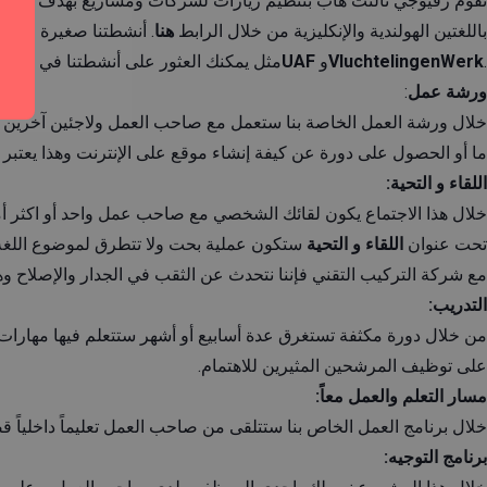
تقوم رفيوجي تالنت هاب بتنظيم زيارات لشركات ومشاريع بهدف بناء 
باللغتين الهولندية والإنكليزية من خلال الرابط
هنا
. أنشطتنا صغيرة وعمل
.
VluchtelingenWerk
و
UAF
مثل يمكنك العثور على أنشطتنا في جميع أن
ورشة عمل
:
خلال ورشة العمل الخاصة بنا ستعمل مع صاحب العمل ولاجئين آخرين ع
ما أو الحصول على دورة عن كيفة إنشاء موقع على الإنترنت وهذا يعتب
اللقاء و التحية:
خلال هذا الاجتماع يكون لقائك الشخصي مع صاحب عمل واحد أو اكثر أم
تحت عنوان
اللقاء و التحية
ستكون عملية بحت ولا تتطرق لموضوع اللغة ف
مع شركة التركيب التقني فإننا نتحدث عن الثقب في الجدار والإصلاح و
التدريب:
من خلال دورة مكثفة تستغرق عدة أسابيع أو أشهر ستتعلم فيها مهارا
على توظيف المرشحين المثيرين للاهتمام.
مسار التعلم والعمل معاً:
خلال برنامج العمل الخاص بنا ستتلقى من صاحب العمل تعليماً داخلياً ق
برنامج التوجيه: