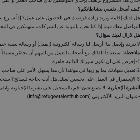
خلال هذا المشروع نربطك بإحدى الموظفين لدى صاحب العمل و على مد
كيف أسجل نفسي بنشاطاتكم؟
هل لديك إقامة وتريد زيادة فرصتك في الحصول على عمل؟ إذاً سارع بت
التواصل معك فيما إذا كنا نحن، بالنيابة عن الشركات، منهمكين في البح
هل لازال لديك سؤال؟
لا تتردد وإتصل بنا! أرسل لنا رسالة ألكترونية (إيميل) أو رسالة نصية عب
ملاحظة:
استعداداً للقائك مع أصحاب العمل من المهم أن تحضّر مسبقاً:
1-إحرص على ان تكون سيرتك الذاتية جاهزة.
2-تعديل شهادتك بما يوازيها في هولندا لأن هذا يسهل الأمر على صاحب العمل في ان يحصل على فكرة عن مستوى تعليمك. المزيد من المعلومات تجدها
3-الإستمرار في العمل على تحسين لغتك. هل أنت بحاجة لنصائح؟ ستجدها
النشرة الإخبارية:
لا تضيع شئ! قم بالتسجيل على نشرتنا الإخبارية وابقى ع
-عنوان البريد الألكتروني (
info@refugeetalenthub.com
)