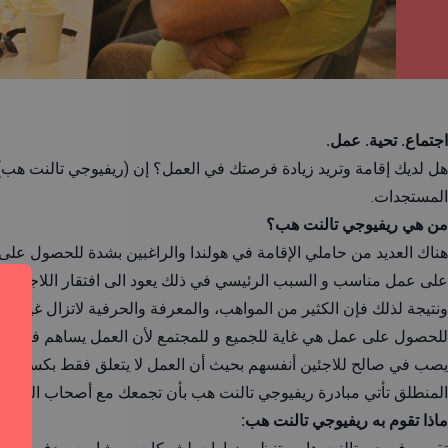
اجتماع. تحية. عمل.
هل لديك إقامة وتريد زيادة فرصتك في العمل؟ إن (ريفيوجي تالنت 
المستجدات.
من هي ريفيوجي تالنت هب؟
هناك العديد من حاملي الإقامة في هولندا والراغبين بشدة للحصول على
على عمل مناسب و السبب الرئيسي في ذلك يعود الى افتقار اللاجئين وأ
ونتيجة لذلك فإن الكثير من المواهب، والمعرفة والحرفية لاتزال غير م
للحصول على عمل هي غاية للجميع و للمجتمع لأن العمل يساهم في إندماج
يصب في صالح للاجئين أنفسهم بحيث أن العمل لا يتعلق فقط بكسب المال
المنطلق تأتي مبادرة ريفيوجي تالنت هب بأن تجمعك مع أصحاب العمل لأن ا
ماذا تقوم به ريفيوجي تالنت هب: