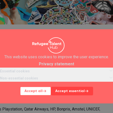
 Kingsday (voor
This website uses cookies to improve the user experience.
Privacy statement
Essential cookies
Non-essential cookies
gsday en de Refugee Talent Hub een Meet & Greet
even brengen? Heb je interesse in reclame? Heb je
Accept all
Accept essential
, photoshop, soundtechniek of after effect editing?
 Playstation, Qatar Airways, HP, Bonprix, Amstel, UNICEF,