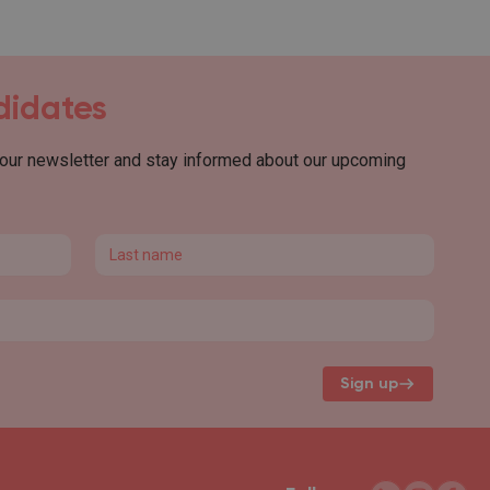
ndidates
 our newsletter and stay informed about our upcoming
Last name
Sign up