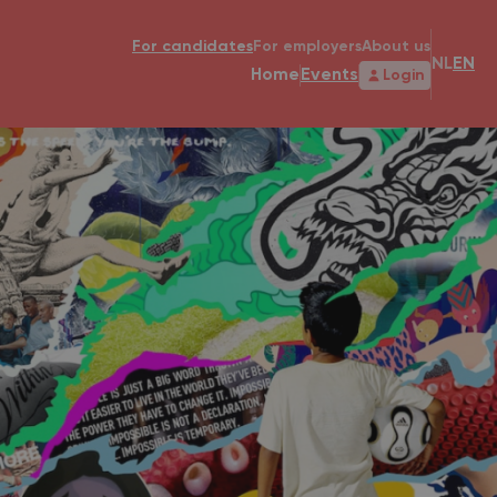
For candidates
For employers
About us
NL
EN
Home
Events
Login