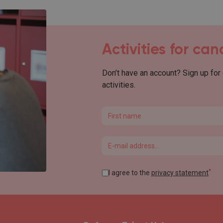
Activities for ca
Don’t have an account? Sign up for
activities.
First name
Email
*
I agree to the
privacy statement