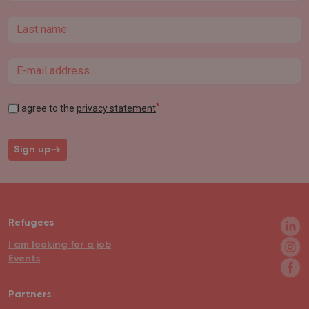
Last name
Email
*
I agree to the
privacy statement
Sign up
Refugees
I am looking for a job
Events
Partners