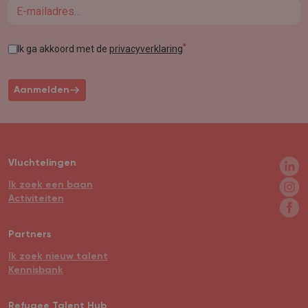
Email
*
Ik ga akkoord met de
privacyverklaring
Aanmelden
Vluchtelingen
Ik zoek een baan
Activiteiten
Partners
Ik zoek nieuw talent
Kennisbank
Refugee Talent Hub