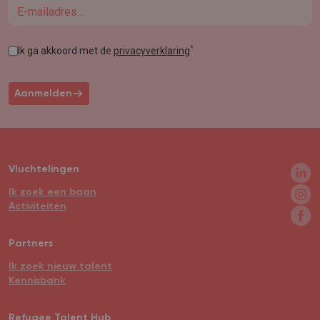
Email
*
Ik ga akkoord met de
privacyverklaring
Aanmelden
Vluchtelingen
Ik zoek een baan
Activiteiten
Partners
Ik zoek nieuw talent
Kennisbank
Refugee Talent Hub