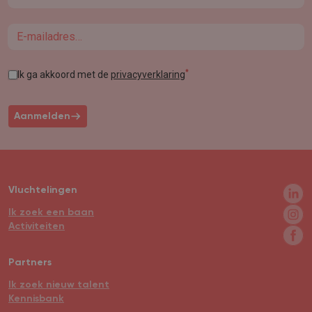
Email
*
Ik ga akkoord met de
privacyverklaring
Aanmelden
Vluchtelingen
Ik zoek een baan
Activiteiten
Partners
Ik zoek nieuw talent
Kennisbank