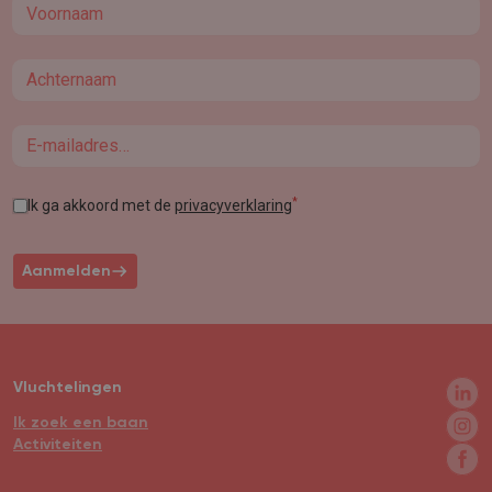
First name
Last name
Email
*
Ik ga akkoord met de
privacyverklaring
Aanmelden
Vluchtelingen
Ik zoek een baan
Activiteiten