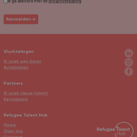
Ik ga akkoord met de
privacyverklaring
Aanmelden
Vluchtelingen
Ik zoek een baan
Activiteiten
Partners
Ik zoek nieuw talent
Kennisbank
Refugee Talent Hub
Home
Over ons