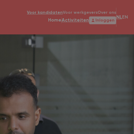
Voor kandidaten
Voor werkgevers
Over ons
NL
EN
Home
Activiteiten
Inloggen