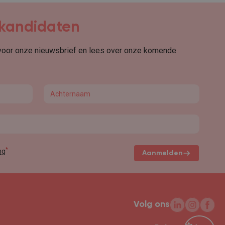
r kandidaten
 voor onze nieuwsbrief en lees over onze komende
Last name
*
ng
Aanmelden
Volg ons