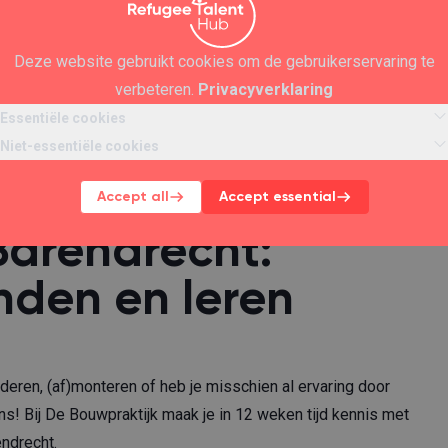
Deze website gebruikt cookies om de gebruikerservaring te
verbeteren.
Privacyverklaring
Essentiële cookies
Niet-essentiële cookies
Accept all
Accept essential
Barendrecht:
nden en leren
lderen, (af)monteren of heb je misschien al ervaring door
ns! Bij De Bouwpraktijk maak je in 12 weken tijd kennis met
ndrecht.