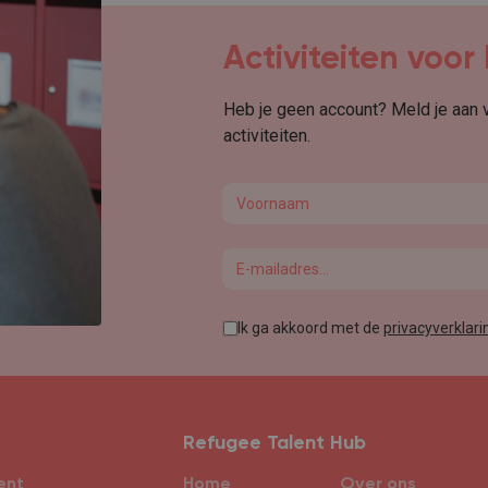
Activiteiten voo
Heb je geen account? Meld je aan
activiteiten.
First name
Email
Ik ga akkoord met de
privacyverklari
Refugee Talent Hub
ent
Home
Over ons